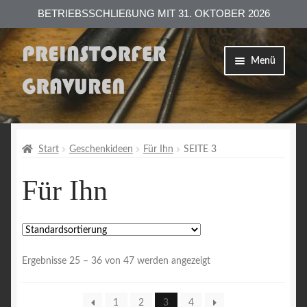
BETRIEBSSCHLIEßUNG MIT 31. OKTOBER 2026
Zur
Zum
Menü
Navigation
Inhalt
springen
springen
Shop
Versand
Start
Geschenkideen
Für Ihn
SEITE 3
Für Ihn
Zahlungsarten
AGB
Datenschutzerklärung
Ergebnisse 25 – 36 von 47 werden angezeigt
Impressum
1
2
3
4