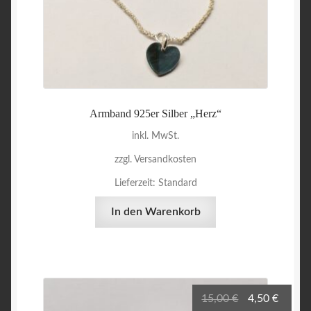
Armband 925er Silber „Herz“
inkl. MwSt.
zzgl. Versandkosten
Lieferzeit:
Standard
In den Warenkorb
Ursprüngliche
Aktuel
15,00
€
4,50
€