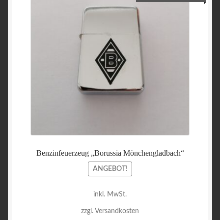
Preis
Preis
war:
ist:
15,00 €
4,50 €
Benzinfeuerzeug „Borussia Mönchengladbach“
ANGEBOT!
inkl. MwSt.
zzgl. Versandkosten