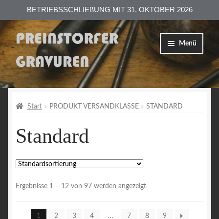
BETRIEBSSCHLIEßUNG MIT 31. OKTOBER 2026
Zur
Zum
Menü
Navigation
Inhalt
springen
springen
Shop
Versand
Start
PRODUKT VERSANDKLASSE
STANDARD
Standard
Zahlungsarten
AGB
Datenschutzerklärung
Ergebnisse 1 – 12 von 97 werden angezeigt
Impressum
1
2
3
4
…
7
8
9