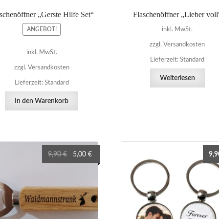
schenöffner „Gerste Hilfe Set“
Flaschenöffner „Lieber voll
ANGEBOT!
inkl. MwSt.
zzgl. Versandkosten
inkl. MwSt.
Lieferzeit:
Standard
zzgl. Versandkosten
Weiterlesen
Lieferzeit:
Standard
In den Warenkorb
Ursprünglicher
Aktueller
9,90
€
5,00
€
9,
Preis
Preis
war:
ist:
9,90 €
5,00 €.