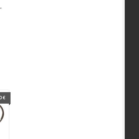
“
90
€