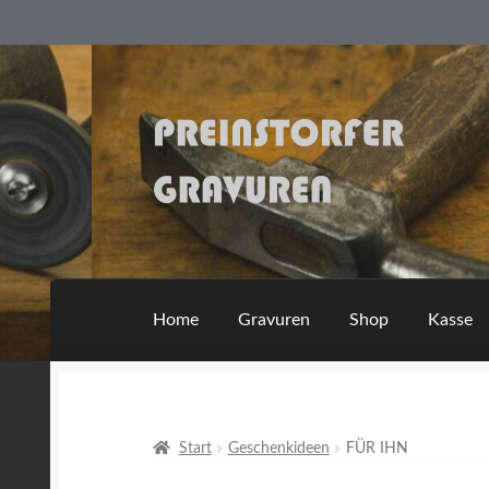
Zur
Zum
Navigation
Inhalt
springen
springen
Home
Gravuren
Shop
Kasse
Start
Geschenkideen
FÜR IHN