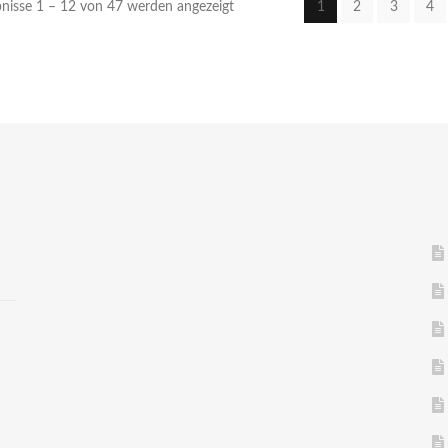
nisse 1 – 12 von 47 werden angezeigt
1
2
3
4