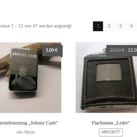
nisse 1 – 12 von 47 werden angezeigt
1
2
3
4
Ursprü
5,00
€
23,50
€
12,
Preis
war:
23,50
nzinfeuerzeug „Johnny Cash“
Flachmann „Leder“
ANGEBOT!
inkl. MwSt.