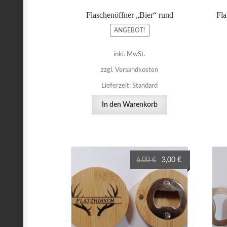
Flaschenöffner „Bier“ rund
Fla
ANGEBOT!
inkl. MwSt.
zzgl. Versandkosten
Lieferzeit:
Standard
In den Warenkorb
Ursprünglicher
Aktueller
6,00
€
3,00
€
Preis
Preis
war:
ist:
6,00 €
3,00 €.