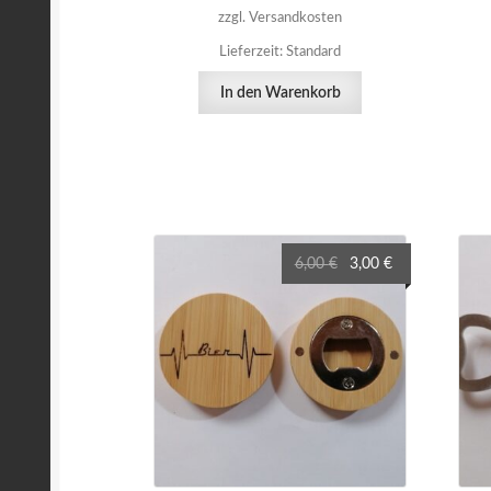
zzgl. Versandkosten
Lieferzeit:
Standard
In den Warenkorb
Ursprünglicher
Aktueller
6,00
€
3,00
€
Preis
Preis
war:
ist:
6,00 €
3,00 €.