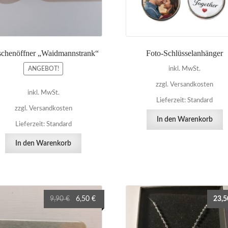
schenöffner „Waidmannstrank“
Foto-Schlüsselanhänger
ANGEBOT!
inkl. MwSt.
zzgl. Versandkosten
inkl. MwSt.
Lieferzeit:
Standard
zzgl. Versandkosten
In den Warenkorb
Lieferzeit:
Standard
In den Warenkorb
Ursprünglicher
Aktueller
9,90
€
6,50
€
23,
Preis
Preis
war:
ist: