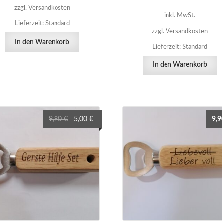
zzgl. Versandkosten
inkl. MwSt.
Lieferzeit:
Standard
zzgl. Versandkosten
In den Warenkorb
Lieferzeit:
Standard
In den Warenkorb
Ursprünglicher
Aktueller
9,90
€
5,00
€
9,
Preis
Preis
war:
ist:
9,90 €
5,00 €.