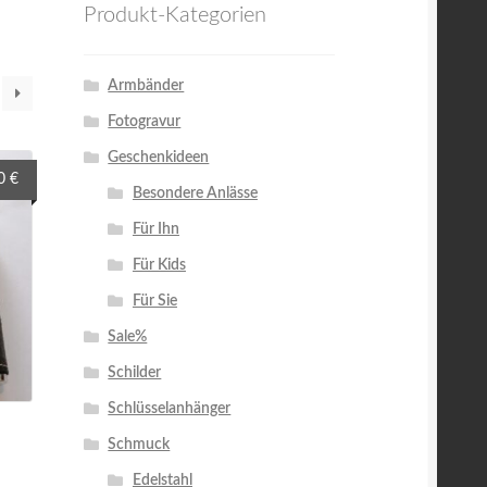
Produkt-Kategorien
Armbänder
Fotogravur
Geschenkideen
nglicher
Aktueller
50
€
Besondere Anlässe
Preis
ist:
Für Ihn
 €
12,50 €.
Für Kids
Für Sie
Sale%
Schilder
Schlüsselanhänger
Schmuck
Edelstahl