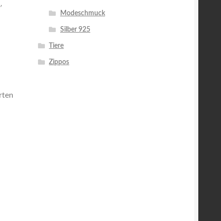
n
,
Modeschmuck
Silber 925
Tiere
Zippos
rten