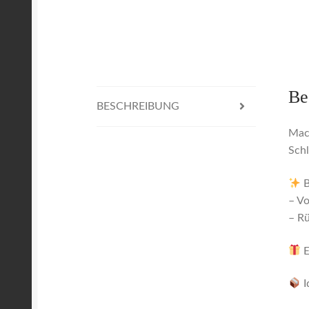
Be
BESCHREIBUNG
Mach
Schl
B
– V
– Rü
E
I