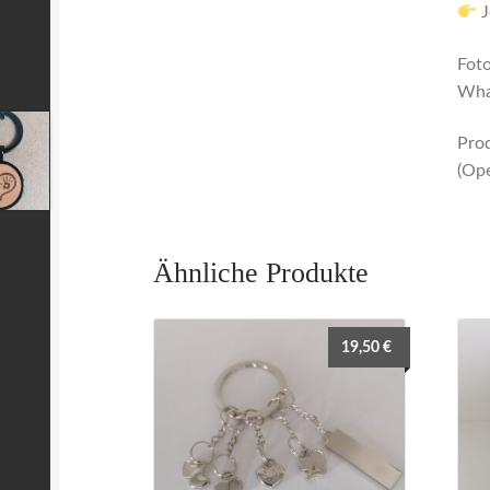
J
Foto
Wha
Prod
(Ope
Ähnliche Produkte
19,50
€