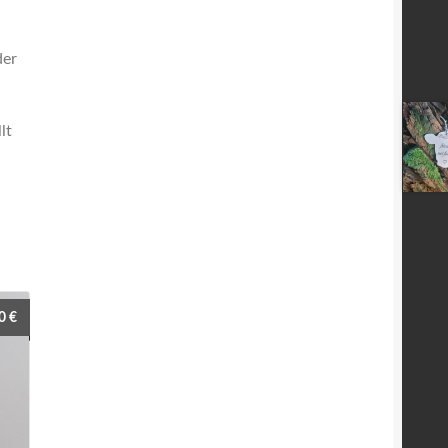
der
lt
50
€