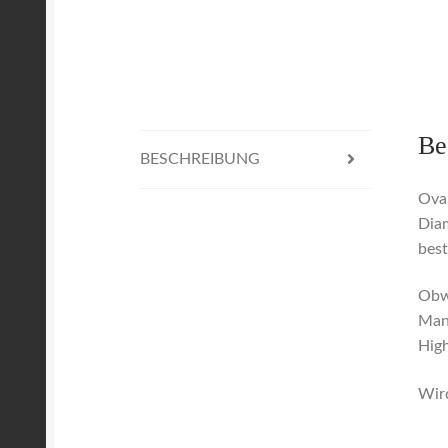
Be
BESCHREIBUNG
Oval
Diam
best
Obwo
Mans
High
Wird