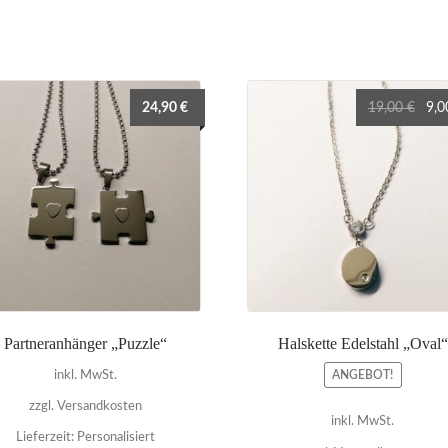
Ursp
24,90
€
19,00
€
9,
Preis
war:
19,0
Partneranhänger „Puzzle“
Halskette Edelstahl „Oval“
ANGEBOT!
inkl. MwSt.
zzgl. Versandkosten
inkl. MwSt.
Lieferzeit:
Personalisiert