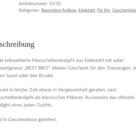
Artikelnummer:
S5/10
Kategorien:
Besondere Anlässe
,
Edelstahl
,
Für Ihn
,
Geschenkid
schreibung
e teilmattierte Manschettenknöpfe aus Edelstahl mit edler
antgravur „BEST BRO“. Ideales Geschenk für den Trauzeugen, 
en Spezi oder den Bruder.
hl in letzter Zeit etwas in Vergessenheit geraten, sind
chettenknöpfe als klassisches Männer-Accessoire das stilvolle
light eines jeden Outfits.
 in Geschenkbox geliefert.