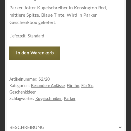
Parker Jotter Kugelschreiber in Kensington Red,
mittlere Spitze, Blaue Tinte. Wird in Parker
Geschenkbox geliefert.
Lieferzeit:
Standard
Parker
In den Warenkorb
Kugelschreiber
Kensington
Red
Menge
Artikelnummer:
S2/20
Kategorien:
Besondere Anlässe
,
Für Ihn
,
Für Sie
,
Geschenkideen
Schlagwörter:
Kugelschreiber
,
Parker
BESCHREIBUNG