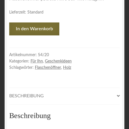
9,90 €
5,00 €.
Lieferzeit:
Standard
Flaschenöffner
In den Warenkorb
"Gerste
Hilfe
Set"
Menge
Artikelnummer:
S4/20
Kategorien:
Für Ihn
,
Geschenkideen
Schlagwörter:
Flaschenöffner
,
Holz
BESCHREIBUNG
Beschreibung