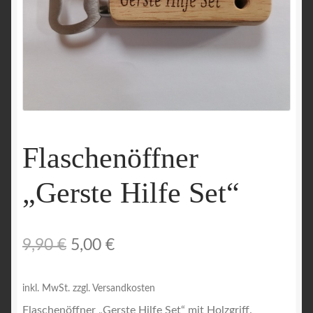
Flaschenöffner
„Gerste Hilfe Set“
Ursprünglicher
Aktueller
9,90
€
5,00
€
Preis
Preis
inkl. MwSt.
zzgl. Versandkosten
war:
ist:
Flaschenöffner „Gerste Hilfe Set“ mit Holzgriff.