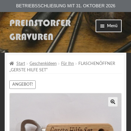
BETRIEBSSCHLIEßUNG MIT 31. OKTOBER 2026
Zur
Zum
Menü
Navigation
Inhalt
springen
springen
Shop
Versand
Start
Geschenkideen
Für Ihn
FLASCHENÖFFNER
„GERSTE HILFE SET“
Zahlungsarten
ANGEBOT!
AGB
Datenschutzerklärung
Impressum