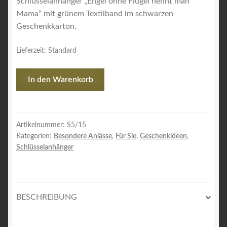
Schlüsselanhänger „Engel ohne Flügel nennt man
Mama“ mit grünem Textilband im schwarzen
Geschenkkarton.
Lieferzeit:
Standard
Schlüsselanhänger
In den Warenkorb
"Engel
ohne
Flügel"
grün
Artikelnummer:
S5/15
Kategorien:
Besondere Anlässe
,
Für Sie
,
Geschenkideen
,
Menge
Schlüsselanhänger
BESCHREIBUNG