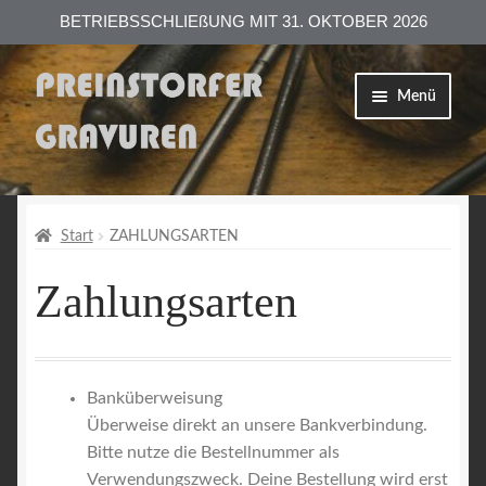
BETRIEBSSCHLIEßUNG MIT 31. OKTOBER 2026
Zur
Zum
Menü
Navigation
Inhalt
springen
springen
Shop
Versand
Start
ZAHLUNGSARTEN
Zahlungsarten
Zahlungsarten
AGB
Banküberweisung
Datenschutzerklärung
Überweise direkt an unsere Bankverbindung.
Bitte nutze die Bestellnummer als
Impressum
Verwendungszweck. Deine Bestellung wird erst