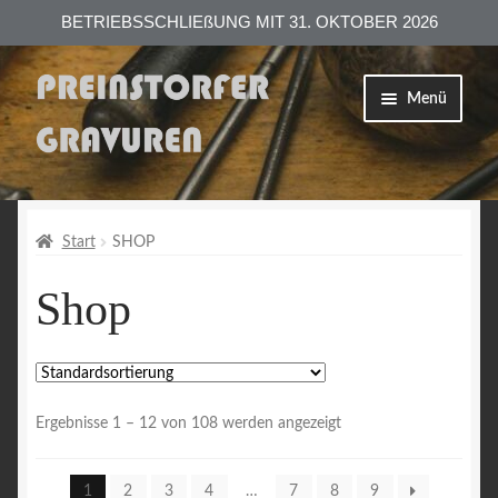
BETRIEBSSCHLIEßUNG MIT 31. OKTOBER 2026
Zur
Zum
Menü
Navigation
Inhalt
springen
springen
Shop
Versand
Start
SHOP
Shop
Zahlungsarten
AGB
Datenschutzerklärung
Ergebnisse 1 – 12 von 108 werden angezeigt
Impressum
1
2
3
4
…
7
8
9