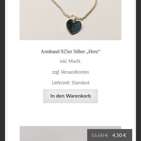
Armband 925er Silber „Herz“
inkl. MwSt.
zzgl. Versandkosten
Lieferzeit:
Standard
In den Warenkorb
Ursprüngliche
Aktuel
15,00
€
4,50
€