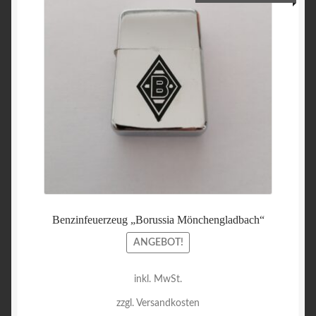
Preis
Preis
war:
ist:
15,00 €
4,50 €
Benzinfeuerzeug „Borussia Mönchengladbach“
ANGEBOT!
inkl. MwSt.
zzgl. Versandkosten