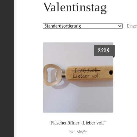
Valentinstag
Einze
9,90
€
Flaschenöffner „Lieber voll“
inkl. MwSt.