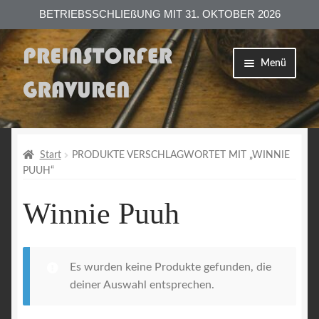
BETRIEBSSCHLIEßUNG MIT 31. OKTOBER 2026
Zur
Zum
Menü
Navigation
Inhalt
springen
springen
Shop
Versand
Start
PRODUKTE VERSCHLAGWORTET MIT „WINNIE
PUUH“
Zahlungsarten
Winnie Puuh
AGB
Es wurden keine Produkte gefunden, die
Datenschutzerklärung
deiner Auswahl entsprechen.
Impressum