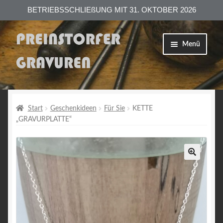
BETRIEBSSCHLIEßUNG MIT 31. OKTOBER 2026
Zur
Zum
Menü
Navigation
Inhalt
springen
springen
Shop
Versand
Start
Geschenkideen
Für Sie
KETTE
„GRAVURPLATTE“
Zahlungsarten
AGB
Datenschutzerklärung
Impressum