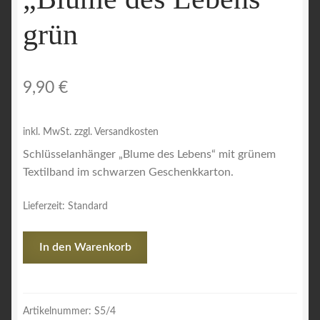
grün
9,90
€
inkl. MwSt.
zzgl. Versandkosten
Schlüsselanhänger „Blume des Lebens“ mit grünem
Textilband im schwarzen Geschenkkarton.
Lieferzeit:
Standard
Schlüsselanhänger
In den Warenkorb
"Blume
des
Lebens"
grün
Artikelnummer:
S5/4